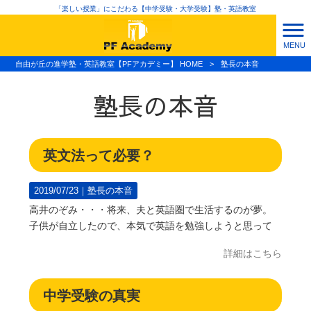
「楽しい授業」にこだわる【中学受験・大学受験】塾・英語教室
MENU
自由が丘の進学塾・英語教室【PFアカデミー】 HOME
>
塾長の本音
塾長の本音
英文法って必要？
2019/07/23｜
塾長の本音
高井のぞみ・・・将来、夫と英語圏で生活するのが夢。
子供が自立したので、本気で英語を勉強しようと思って
詳細はこちら
中学受験の真実