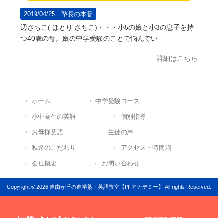
2019/04/25｜
塾長の本音
辺さちこ( ほとり さちこ)・・・小5の娘と小3の息子を持
つ40歳の母。娘の中学受験のことで悩んでい
詳細はこちら
ホーム
中学受験コース
小中高生の英語
個別指導
お母様英語
生徒の声
私達のこだわり
アクセス・時間割
会社概要
お問い合わせ
Copyright © 2026 自由が丘の進学塾・英語教室【PFアカデミー】 All rights Reserved.