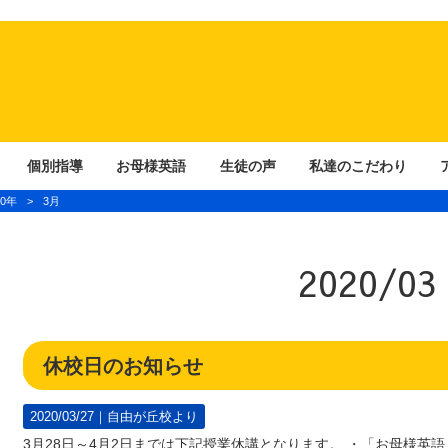
個別指導
お母様英語
生徒の声
私達のこだわり
20年
>
3月
2020/03
休校日のお知らせ
2020/03/27｜
自由が丘校より
3月28日～4月2日までは下記授業休講となります。 ・「お母様英語