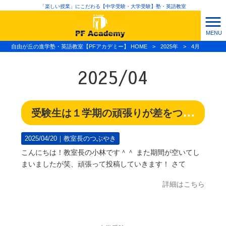
「楽しい授業」にこだわる【中学受験・大学受験】塾・英語教室
MENU
自由が丘の進学塾・英語教室【PFアカデミー】 HOME
>
2025年
>
4月
2025/04
受験生は１学期の頑張りが差をつける！
2025/04/20｜
教室長のつぶやき
こんにちは！教室長の小林です＾＾ また期間が空いてし
まいましたが笑、頑張って投稿していきます！ さて
詳細はこちら