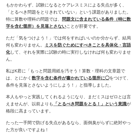
もかかわらず、試験になるとケアレスミスによる失点が多く、
「とるべき問題をとりきれていない」という課題がありました。
特に算数や理科の問題では、
問題文に含まれている条件（特に数
字を含む箇所）を見落とさない
ことが肝要です。
ただ「気をつけよう！」では何をすればいいのか分からず、結局
何も変わりません。
ミスを防ぐためにすべきことを具体化・言語
化
して、それを実際に試験の時に実行しなければ何も変わりませ
ん。
私はK君に「もっと問題用紙を汚そう！算数・理科の文章題で
は、とにかく
数字を含む条件が書かれている箇所に◯
をつけて、
条件を見落とさないようにしよう！」と指導しました。
本人もやっと実践してくれるようになり、まだミスはゼロとは言
えませんが、以前よりも
「とるべき問題をとる！」という意識
が
格段に高まっています。
たった一手間で防げる失点があるなら、面倒臭がらずに絶対やっ
た方が良いですよね！