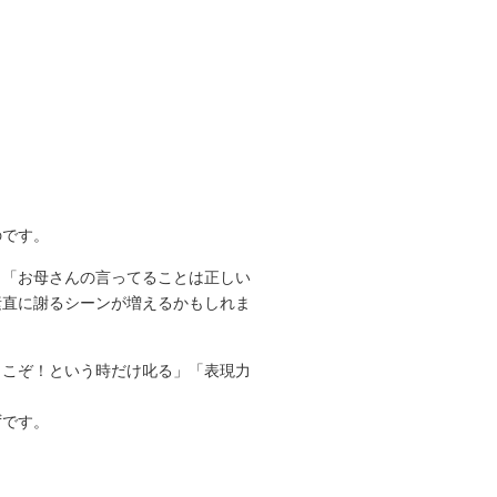
。
のです。
も「お母さんの言ってることは正しい
素直に謝るシーンが増えるかもしれま
ここぞ！という時だけ叱る」「表現力
ずです。