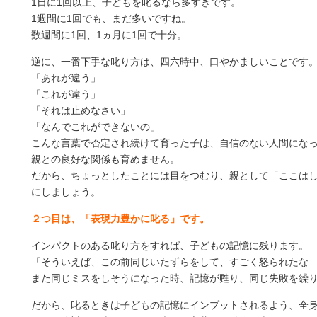
1日に1回以上、子どもを叱るなら多すぎです。
1週間に1回でも、まだ多いですね。
数週間に1回、1ヵ月に1回で十分。
逆に、一番下手な叱り方は、四六時中、口やかましいことです
「あれが違う」
「これが違う」
「それは止めなさい」
「なんでこれができないの」
こんな言葉で否定され続けて育った子は、自信のない人間にな
親との良好な関係も育めません。
だから、ちょっとしたことには目をつむり、親として「ここは
にしましょう。
２つ目は、「表現力豊かに叱る」です。
インパクトのある叱り方をすれば、子どもの記憶に残ります。
「そういえば、この前同じいたずらをして、すごく怒られたな
また同じミスをしそうになった時、記憶が甦り、同じ失敗を繰
だから、叱るときは子どもの記憶にインプットされるよう、全