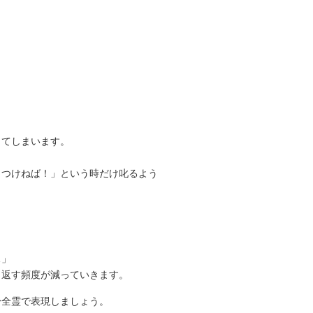
。
ってしまいます。
しつけねば！」という時だけ叱るよう
…」
り返す頻度が減っていきます。
身全霊で表現しましょう。