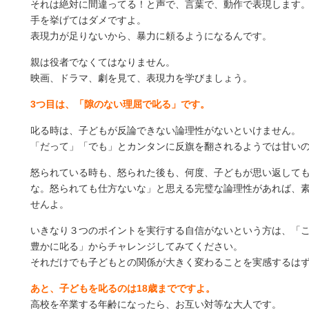
それは絶対に間違ってる！と声で、言葉で、動作で表現します
手を挙げてはダメですよ。
表現力が足りないから、暴力に頼るようになるんです。
親は役者でなくてはなりません。
映画、ドラマ、劇を見て、表現力を学びましょう。
3つ目は、「隙のない理屈で叱る」です。
叱る時は、子どもが反論できない論理性がないといけません。
「だって」「でも」とカンタンに反旗を翻されるようでは甘い
怒られている時も、怒られた後も、何度、子どもが思い返して
な。怒られても仕方ないな」と思える完璧な論理性があれば、
せんよ。
いきなり３つのポイントを実行する自信がないという方は、「
豊かに叱る」からチャレンジしてみてください。
それだけでも子どもとの関係が大きく変わることを実感するは
あと、子どもを叱るのは18歳までですよ。
高校を卒業する年齢になったら、お互い対等な大人です。