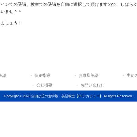
ラインでの受講、教室での受講を自由に選択して頂けますので、しばら
さいませ＾＾
きましょう！
英語
個別指導
お母様英語
生徒
会社概要
お問い合わせ
Copyright © 2026 自由が丘の進学塾・英語教室【PFアカデミー】 All rights Reserved.