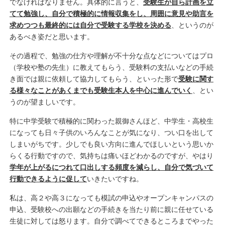
でなければなりません。具体的に言うと、
受験生が自ら計画を立
てて勉強し、自分で積極的に情報収集をし、周囲に意見や助言を
求めつつも最終的には自分で受験する学校を決める
、というのが
あるべき姿だと思います。
その過程で、勉強の仕方や理解が不十分な点などについてはプロ
（学校や塾の先生）に教えてもらう、受験料の支払いなどの手続
き面では親に依頼して協力してもらう、といった形で
受験に関す
る様々なことがあくまでも受験生本人を中心に進んでいく
、とい
うのが望ましいです。
特に中学受験で積極的に関わった親御さんほど、中学生・高校生
になっても日々子供のいろんなことが気になり、つい口を出して
しまいがちです。少しでも良い方向に進んでほしいという思いか
らくる行動ですので、気持ちは痛いほどわかるのですが、やはり
学年が上がるにつれて口出しする頻度を減らし、自分で気づいて
行動できるように促して
いきたいですね。
私は、高２や高３になっても模試の申込やオープンキャンパスの
申込、受験校への出願などの手続きを当たり前に親に任せている
生徒に対しては怒ります。自分で調べてできるところまでやった