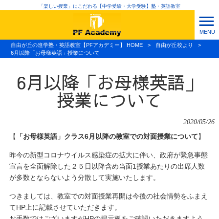
「楽しい授業」にこだわる【中学受験・大学受験】塾・英語教室
MENU
自由が丘の進学塾・英語教室【PFアカデミー】 HOME
>
自由が丘校より
>
6月以降「お母様英語」授業について
6月以降「お母様英語」
授業について
2020/05/26
【
「お母様英語」クラス6月以降の教室での対面授業について
】
昨今の新型コロナウイルス感染症の拡大に伴い、
政府が緊急事態
宣言を全面解除した２５日以降含め当面1授業
あたりの出席人数
が多数とならないよう分散して実施いたします。
つきましては、教室での対面授業再開は今後の社会情勢をふまえ
てHP上に記載させていただきます。
お手数ではございますがHPの掲示板をご確認いただきますよう