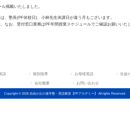
ュール掲載いたしました。
は、塾長(PF休校日)、小林先生休講日が違う月もございます。
。なお、受付窓口業務はPF年間授業スケジュールでご確認お願いいた
英語
個別指導
お母様英語
生徒
会社概要
お問い合わせ
Copyright © 2026 自由が丘の進学塾・英語教室【PFアカデミー】 All rights Reserved.