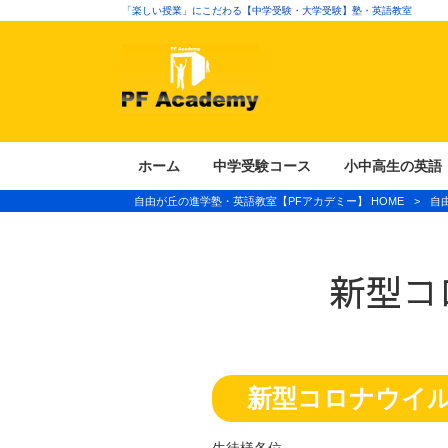
「楽しい授業」にこだわる【中学受験・大学受験】塾・英語教室
ホーム
中学受験コース
小中高生の英語
自由が丘の進学塾・英語教室【PFアカデミー】 HOME
>
自
新型コ
新型コロナウイ