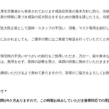
厚生労働省から発表されております感染症対策の基本方針に則り、当校
最新の情報に基づき感染の拡大防止をするための施策を講じたうえ、当
拡大防止策として講師・スタッフの手洗い、消毒、マスク着用を励行
におかれましても、ご通学の際にはご家庭で検温を行っていただくと共
帰宅時の手洗いやうがいの励行をご指導いただき、万が一、咳や鼻水な
には、無理をせず、医師の診断を受け、体調の回復に努めていただきま
継続いただけるよう努めて参りますので、皆様のご協力をよろしくお願
いて＊
期間が
6
ケ月ありますので、この時期お休みしていただき振替対応での受