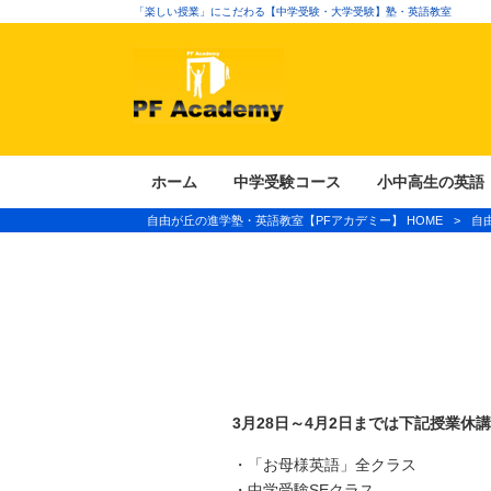
「楽しい授業」にこだわる【中学受験・大学受験】塾・英語教室
ホーム
中学受験コース
小中高生の英語
自由が丘の進学塾・英語教室【PFアカデミー】 HOME
>
自
3月28日～4月2日までは下記授業休
・「お母様英語」全クラス
・中学受験SEクラス